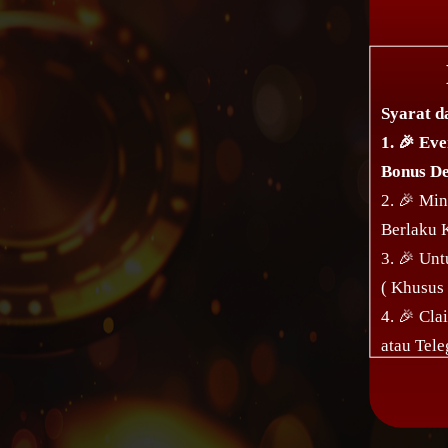
E
Syarat dan
1. 🎉 Even
Bonus Depo
2. 🎉 Minim
Berlaku Keli
3. 🎉 Untuk
( Khusus Ga
4. 🎉 Claim
atau Teleg
5. 🎉 Wajib
Official 
BERTUGAS
6. 🎉 Claim