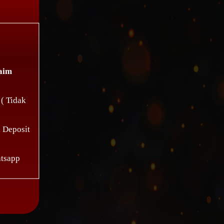
dak
osit
p
am
ANG